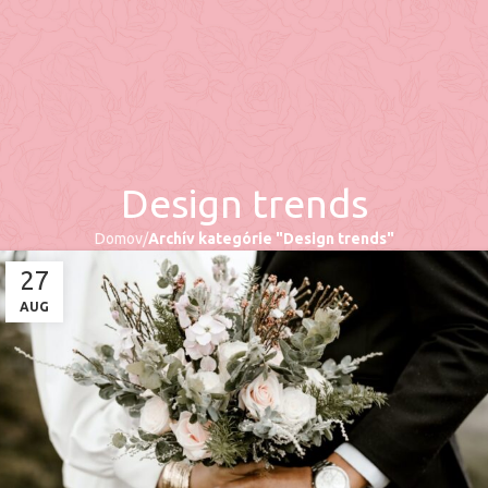
Design trends
Domov
Archív kategórie "Design trends"
27
AUG