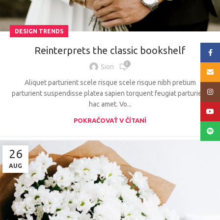
DESIGN TRENDS
Reinterprets the classic bookshelf
Face
0
Sion
E-mai
Aliquet parturient scele risque scele risque nibh pretium
Insta
parturient suspendisse platea sapien torquent feugiat parturient
hac amet. Vo...
YouT
POKRAČOVAŤ V ČÍTANÍ
Spoti
26
AUG